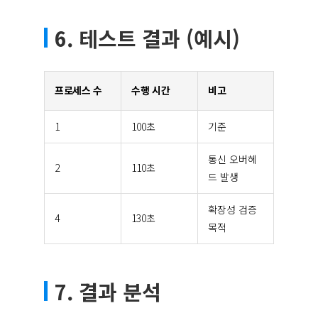
6. 테스트 결과 (예시)
프로세스 수
수행 시간
비고
1
100초
기준
통신 오버헤
2
110초
드 발생
확장성 검증
4
130초
목적
7. 결과 분석